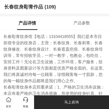
长春纹身彫青作品 (109)
产品详情
产品参数
长春彫青纹身馆【电话：13104418555】我们是本市目
前很专业的纹身店，主营：长春纹身、长春刺青、长春
纹身修改、长春纹身设计、长春遮盖疤痕、长春纹身培
训等，常年招收学员，一对一教学，包教会，包吃住，
安排工作！无论在卫生设施，工作环境，客户服务，纹
身资料及图案设计等方面都是优质严格全面的。在这里,
我们将真诚对待每一位顾客，珍惜顾客每一寸肌肤，您
的每一幅纹身作品都将是我们用心之作。
长春彫青纹身本店郑重承诺：1、严格的卫生消杀设施：
本店有着严格的卫生消杀措施，所使用的纹身针具、针
嘴、色料、手套等耗材全部都是一次性抛弃式的。纹身
马上咨询
颜料和器具均来自国内外优质产品。2、丰富全面的纹身
首页
客服