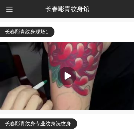
长春彫青纹身馆
长春彫青纹身现场1
长春彫青纹身专业纹身洗纹身